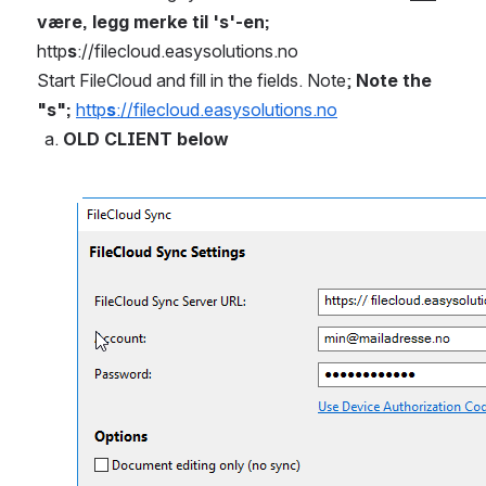
være, legg merke til 's'-en; 
http
s
://filecloud.easysolutions.no
Start FileCloud and fill in the fields. Note; 
Note the 
"s"; 
http
s
://filecloud.easysolutions.no
OLD CLIENT below